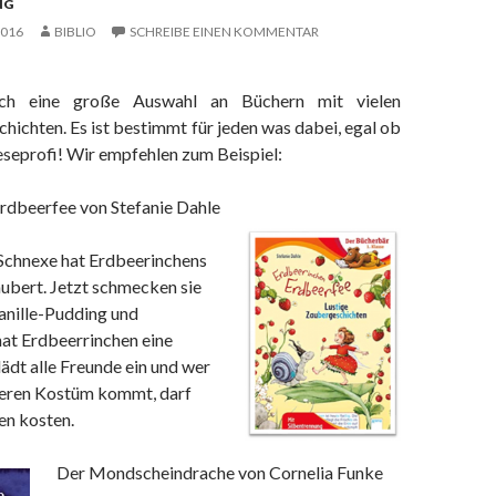
NG
2016
BIBLIO
SCHREIBE EINEN KOMMENTAR
ch eine große Auswahl an Büchern mit vielen
ichten. Es ist bestimmt für jeden was dabei, egal ob
eseprofi! Wir empfehlen zum Beispiel:
rdbeerfee von Stefanie Dahle
 Schnexe hat Erdbeerinchens
ubert. Jetzt schmecken sie
anille-Pudding und
at Erdbeerrinchen eine
 lädt alle Freunde ein und wer
deren Kostüm kommt, darf
n kosten.
Der Mondscheindrache von Cornelia Funke