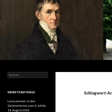
Suchen
S
u
c
h
e
NEUESTE BEITRÄGE
Schlagwort-Ar
n
n
Lesesommer: in den
a
Sommerferien vom 4. Juli bis
c
14. August 2026