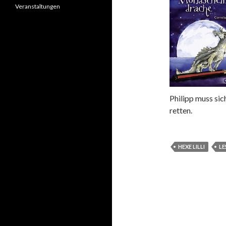
Veranstaltungen
Philipp muss sic
retten.
HEXE LILLI
LE