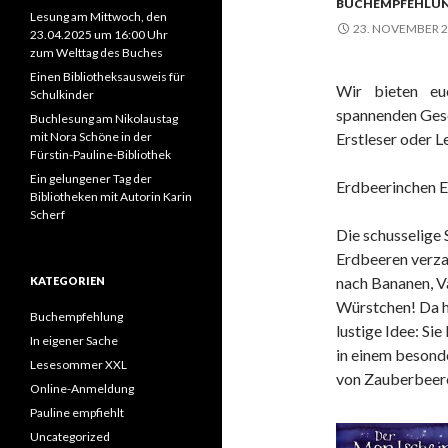
BUCHEMPFEHLU
h
Lesung am Mittwoch, den
:
23. NOVEMBER 
23.04.2025 um 16:00 Uhr
zum Welttag des Buches
Einen Bibliotheksausweis für
Wir bieten eu
Schulkinder
spannenden Gesch
Buchlesung am Nikolaustag
mit Nora Schöne in der
Erstleser oder L
Fürstin-Pauline-Bibliothek
Ein gelungener Tag der
Erdbeerinchen E
Bibliotheken mit Autorin Karin
Scherf
Die schusselige
Erdbeeren verza
nach Bananen, V
KATEGORIEN
Würstchen! Da h
Buchempfehlung
lustige Idee: Sie
In eigener Sache
in einem beson
Lesesommer XXL
von Zauberbeere
Online-Anmeldung
Pauline empfiehlt
Uncategorized